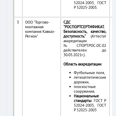
52024-2003, ГОСТ
Р 52025-2003.
3
ООО "Торгово-
СДС
г.
монтажная
"РОСПОРТСЕРТИФИКАТ.
Ка
компания Кавказ-
Безопасность, качество,
Те
Регион"
доступность."
(Аттестат
(8
аккредитации
Фа
№СПОРТ.РОС.ОС.02
са
действителен до
к
30.05.2021г.).
E-
k
Область аккредитации
:
Футбольные поля,
легкоатлетические
дорожки,
плоскостные
сооружения.
Национальные
стандарты:
ГОСТ Р
52024-2003, ГОСТ
Р 52025-2003