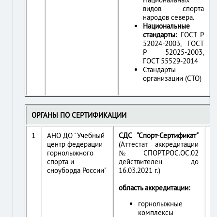
видов спорта
народов севера.
Национальные
стандарты:
ГОСТ Р
52024-2003, ГОСТ
Р 52025-2003,
ГОСТ 55529-2014
Стандарты
организации (СТО)
ОРГАНЫ ПО СЕРТИФИКАЦИИ
1
АНО ДО "Учебный
СДС "Спорт-Сертификат"
г.
центр федерации
(Аттестат аккредитации
Те
горнолыжного
№СПОРТ.РОС.ОС.02
5
спорта и
действителен до
+7
сноуборда России"
16.03.2021 г.)
E-
di
область аккредитации:
ht
sc
горнолыжные
комплексы