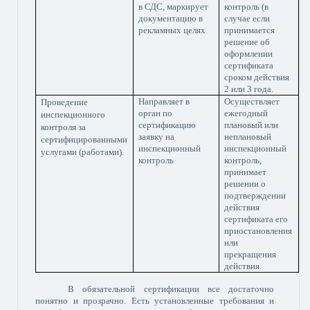
в СДС, маркирует
контроль (в
документацию в
случае если
рекламных целях
принимается
решение об
оформлении
сертификата
сроком действия
2 или 3 года.
Направляет в
Осуществляет
Проведение
орган по
ежегодный
инспекционного
сертификацию
плановый или
контроля за
заявку на
неплановый
сертифицированными
инспекционный
инспекционный
услугами (работами).
контроль
контроль,
принимает
решении о
подтверждении
действия
сертификата его
приостановления
или
прекращения
действия.
В обязательной сертификации все достаточно
понятно и прозрачно. Есть установленные требования и