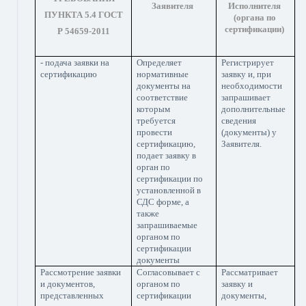
Заявителя
Исполнителя
ПУНКТА 5.4 ГОСТ
(органа по
сертификации)
Р 54659-2011
- подача заявки на
Определяет
Регистрирует
сертификацию
нормативные
заявку и, при
документы на
необходимости
соответствие
запрашивает
которым
дополнительные
требуется
сведения
провести
(документы) у
сертификацию,
Заявителя.
подает заявку в
орган по
сертификации по
установленной в
СДС форме, а
также
запрашиваемые
органом по
сертификации
документы
Рассмотрение заявки
Согласовывает с
Рассматривает
и документов,
органом по
заявку и
представленных
сертификации
документы,