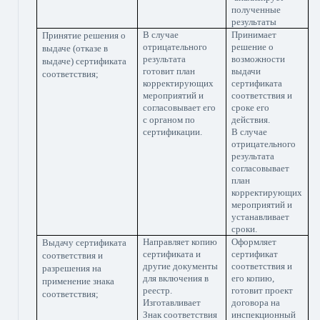
полученные
результаты
В случае
Принимает
Принятие решения о
отрицательного
решение о
выдаче (отказе в
результата
возможности
выдаче) сертификата
готовит план
выдачи
соответствия;
корректирующих
сертификата
мероприятий и
соответствия и
согласовывает его
сроке его
с органом по
действия.
сертификации.
В случае
отрицательного
результата
согласовывает
план
корректирующих
мероприятий и
устанавливает
сроки.
Направляет копию
Оформляет
Выдачу сертификата
сертификата и
сертификат
соответствия и
другие документы
соответствия и
разрешения на
для включения в
его копию,
применение знака
реестр.
готовит проект
соответствия;
Изготавливает
договора на
Знак соответствия
инспекционный